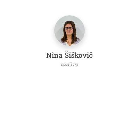
Nina Šiškovič
sodelavka
Google mapa kje se nahajamo