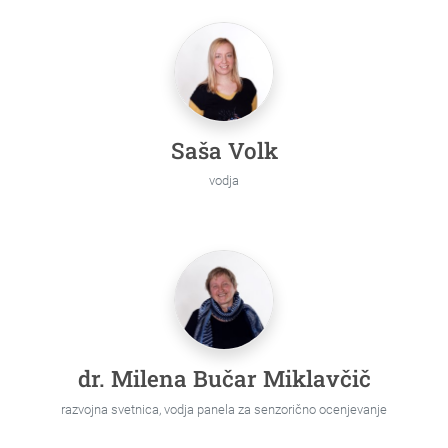
Saša Volk
vodja
dr. Milena Bučar Miklavčič
razvojna svetnica, vodja panela za senzorično ocenjevanje